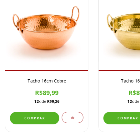
Tacho 16cm Cobre
Tacho 16
R$89,99
R$8
12
x de
R$9,26
12
x d