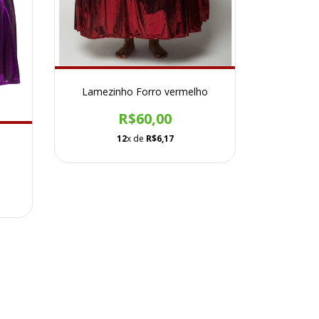
Lamezinho Forro vermelho
R$60,00
12
x de
R$6,17