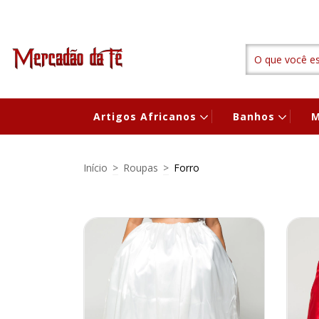
Artigos Africanos
Banhos
M
Início
>
Roupas
>
Forro