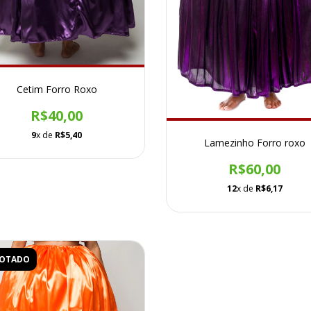
Cetim Forro Roxo
R$40,00
9
x de
R$5,40
Lamezinho Forro roxo
R$60,00
12
x de
R$6,17
GOTADO