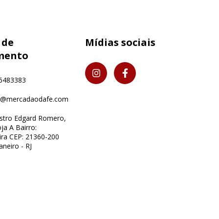
 de
Mídias sociais
mento
6483383
o@mercadaodafe.com
istro Edgard Romero,
ja A Bairro:
ra CEP: 21360-200
aneiro - RJ