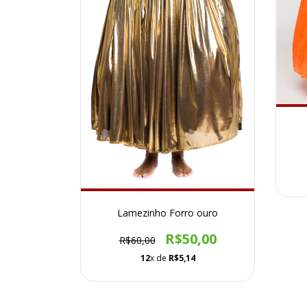
Lamezinho Forro ouro
R$50,00
R$60,00
12
x de
R$5,14