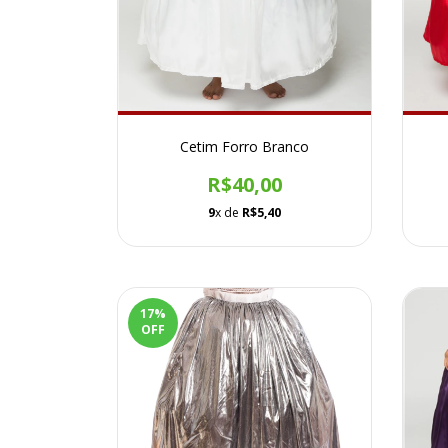
Cetim Forro Branco
R$40,00
9
x de
R$5,40
17
%
OFF