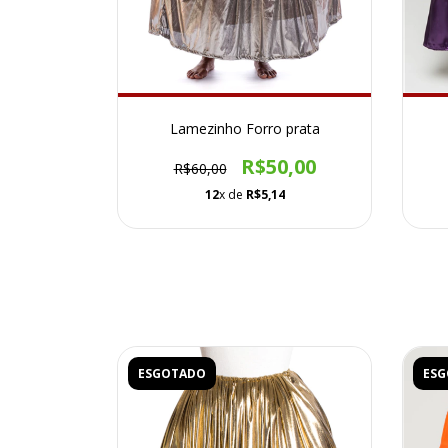
Lamezinho Forro prata
R$50,00
R$60,00
12
x de
R$5,14
ESGOTADO
ES