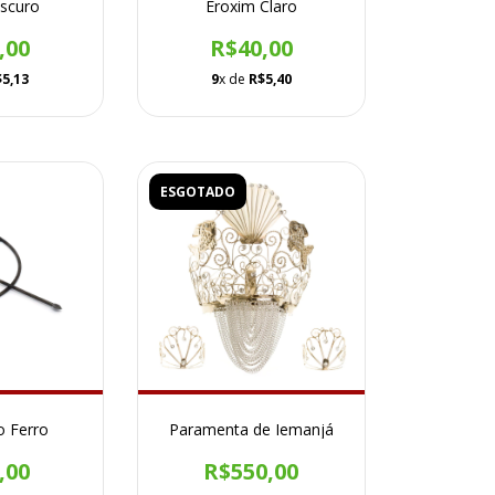
Escuro
Eroxim Claro
,00
R$40,00
$5,13
9
x de
R$5,40
ESGOTADO
o Ferro
Paramenta de Iemanjá
,00
R$550,00