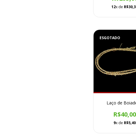
12
x de
R$30,3
ESGOTADO
Laço de Boiad
R$40,0
9
x de
R$5,40