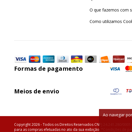
O que fazemos com s
Como utilizamos Cook
Formas de pagamento
Meios de envio
Ao navegar por
Copyright 2026 - Todos os Direitos Reservados CNPJ 24.241.280/0001
para as compras efetuadas no ato da sua exibição. *Condições de pag