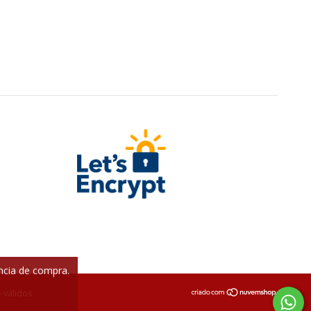
ência de compra.
 válidos