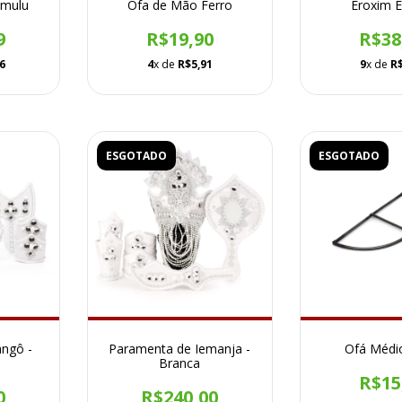
Omulu
Ofa de Mão Ferro
Eroxim 
9
R$19,90
R$38
6
4
x de
R$5,91
9
x de
R
ESGOTADO
ESGOTADO
ngô -
Paramenta de Iemanja -
Ofá Médi
Branca
R$15
0
R$240,00