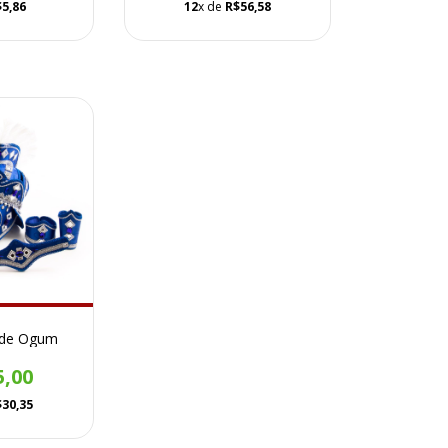
$5,86
12
x de
R$56,58
 de Ogum
5,00
$30,35