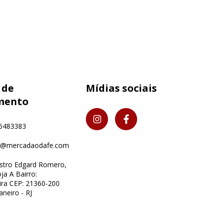
 de
Mídias sociais
mento
6483383
o@mercadaodafe.com
istro Edgard Romero,
ja A Bairro:
ra CEP: 21360-200
aneiro - RJ