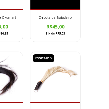
e Oxumaré
Chicote de Boiadeiro
5,00
R$45,00
$30,35
11
x de
R$5,03
ESGOTADO