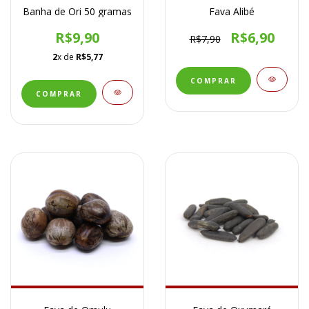
Banha de Ori 50 gramas
Fava Alibé
R$9,90
R$6,90
R$7,90
2
x de
R$5,77