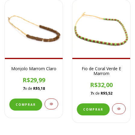
Monjolo Marrom Claro
Fio de Coral Verde E
Marrom
R$29,99
R$32,00
7
x de
R$5,18
7
x de
R$5,52