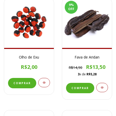
9
%
OFF
Olho de Exu
Fava de Aridan
R$2,00
R$13,50
R$14,90
3
x de
R$5,28