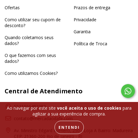
Ofertas
Prazos de entrega
Como utilizar seu cupom de
Privacidade
desconto?
Garantia
Quando coletamos seus
dados?
Política de Troca
O que fazemos com seus
dados?
Como utilizamos Cookies?
Central de Atendimento
5521966483383
Ao navegar por este site
você aceita o uso de cookies
para
agilizar a sua experiência de compra.
contato@mercadaodafe.com
ENTENDI
Av. Ministro Edgard Romero, 250 - Loja A Bairro: Madureira
CEP: 21360-200 Rio de Janeiro - RJ