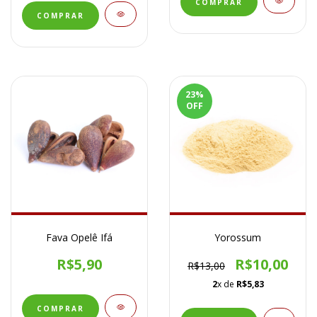
23
%
OFF
Fava Opelê Ifá
Yorossum
R$5,90
R$10,00
R$13,00
2
x de
R$5,83