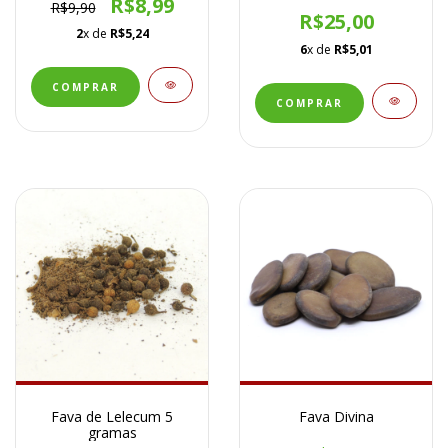
R$8,99
R$9,90
R$25,00
2
x de
R$5,24
6
x de
R$5,01
Fava de Lelecum 5
Fava Divina
gramas