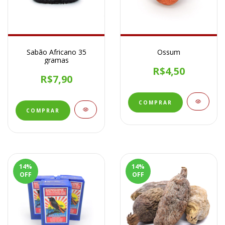
Sabão Africano 35
Ossum
gramas
R$4,50
R$7,90
14
%
14
%
OFF
OFF