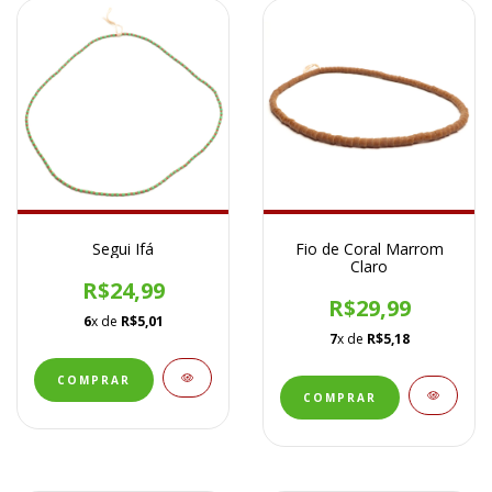
Segui Ifá
Fio de Coral Marrom
Claro
R$24,99
R$29,99
6
x de
R$5,01
7
x de
R$5,18