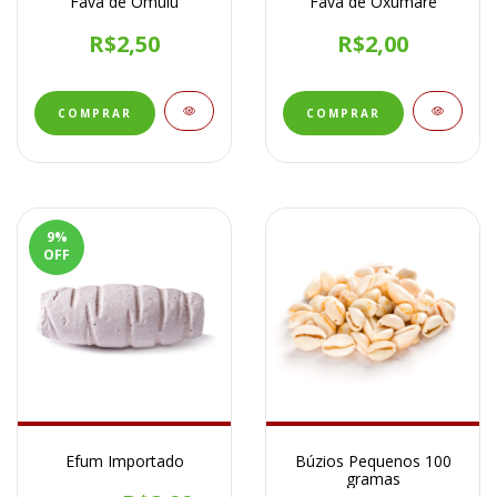
Fava de Omulu
Fava de Oxumaré
R$2,50
R$2,00
9
%
OFF
Efum Importado
Búzios Pequenos 100
gramas