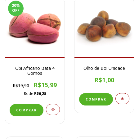
20
%
OFF
Obi Africano Bata 4
Olho de Boi Unidade
Gomos
R$1,00
R$15,99
R$19,90
3
x de
R$6,25