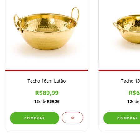
Tacho 16cm Latão
Tacho 13
R$89,99
R$6
12
x de
R$9,26
12
x d