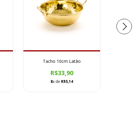
Tacho 10cm Latão
Tacho
R$33,90
8
x de
R$5,14
1