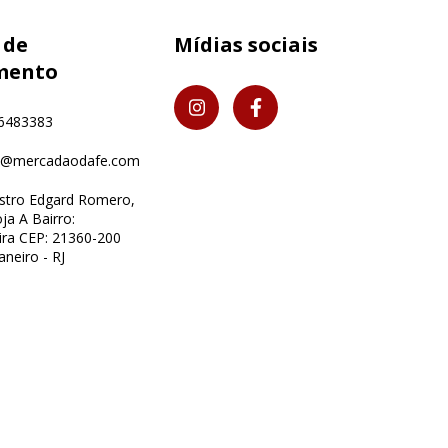
 de
Mídias sociais
mento
6483383
o@mercadaodafe.com
istro Edgard Romero,
ja A Bairro:
ra CEP: 21360-200
aneiro - RJ