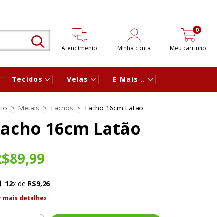
0
Atendimento
Minha conta
Meu carrinho
Tecidos
Velas
E Mais...
cio
>
Metais
>
Tachos
>
Tacho 16cm Latão
Tacho 16cm Latão
R$89,99
12
x de
R$9,26
r mais detalhes