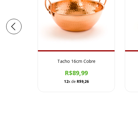
 Cobre
Tacho 16cm Cobre
9
R$89,99
29
12
x de
R$9,26