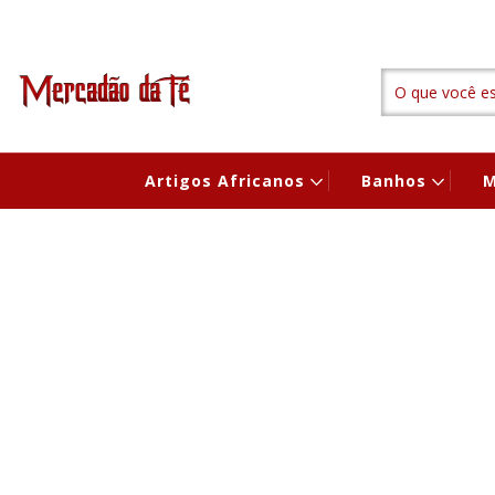
Artigos Africanos
Banhos
M