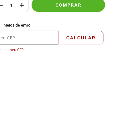
regas para o CEP:
ALTERAR CEP
Meios de envio
CALCULAR
 sei meu CEP