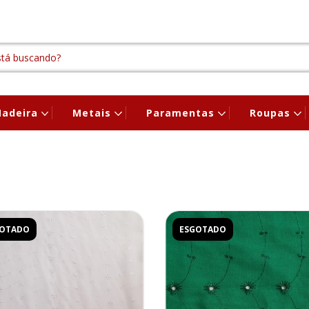
adeira
Metais
Paramentas
Roupas
GOTADO
ESGOTADO