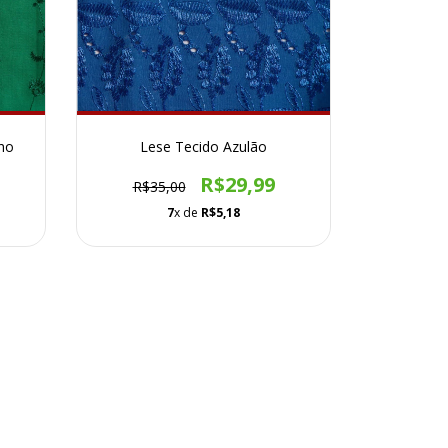
lho
Lese Tecido Azulão
R$29,99
R$35,00
7
x de
R$5,18