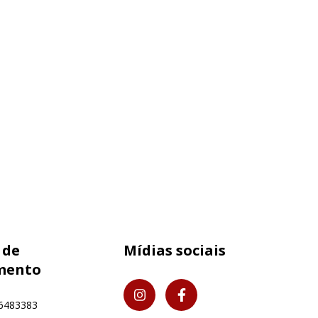
 de
Mídias sociais
mento
6483383