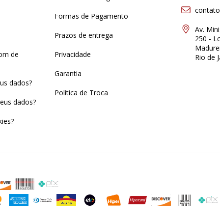
contat
Formas de Pagamento
Av. Min
Prazos de entrega
250 - Lo
Madurei
pom de
Privacidade
Rio de J
Garantia
us dados?
Política de Troca
eus dados?
ies?