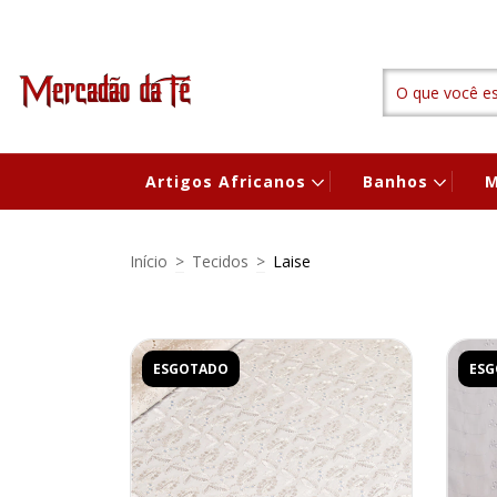
Artigos Africanos
Banhos
M
Início
>
Tecidos
>
Laise
ESGOTADO
ES