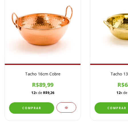
Tacho 16cm Cobre
Tacho 13
R$89,99
R$6
12
x de
R$9,26
12
x d