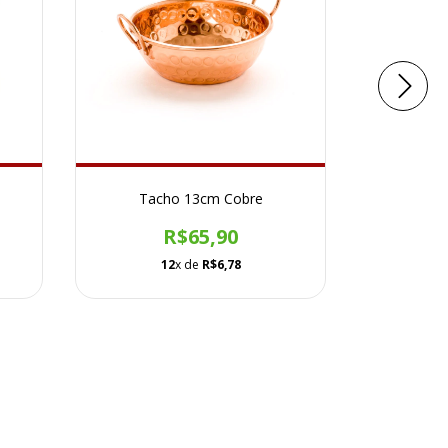
Tacho 13cm Cobre
Tacho
R$65,90
12
x de
R$6,78
1