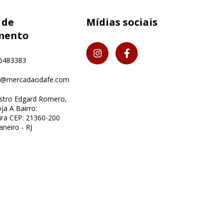
 de
Mídias sociais
mento
6483383
o@mercadaodafe.com
istro Edgard Romero,
ja A Bairro:
ra CEP: 21360-200
aneiro - RJ