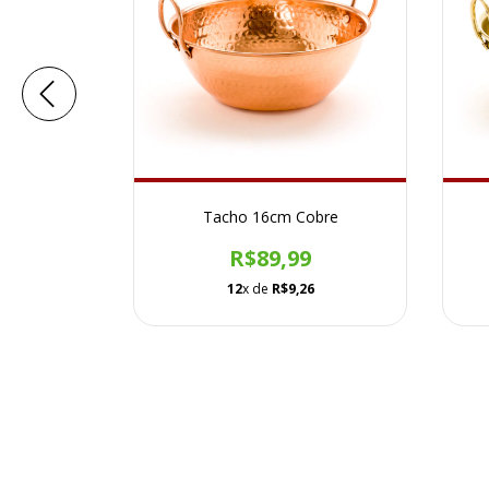
 Cobre
Tacho 16cm Cobre
9
R$89,99
29
12
x de
R$9,26