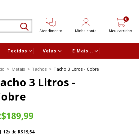
0
Atendimento
Minha conta
Meu carrinho
Tecidos
Velas
E Mais...
cio
>
Metais
>
Tachos
>
Tacho 3 Litros - Cobre
acho 3 Litros -
Cobre
R$189,99
12
x de
R$19,54