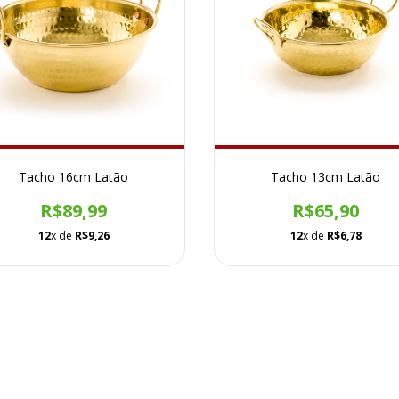
Tacho 16cm Latão
Tacho 13cm Latão
R$89,99
R$65,90
12
x de
R$9,26
12
x de
R$6,78