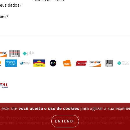
eus dados?
ies?
 este site
você aceita o uso de cookies
para agilizar a sua experi
-98. "Preços e condições de pagamento apresentados neste "site" somente são
ENTENDI
amento à vista somente para depósitos, transferências e cartão de débito.