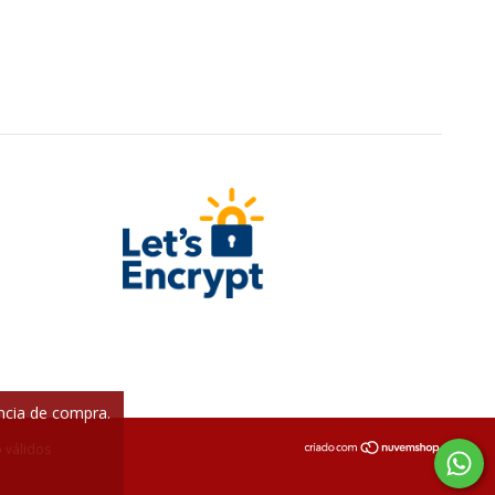
ência de compra.
 válidos