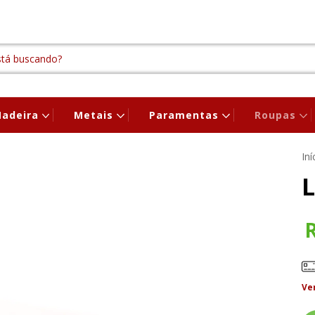
adeira
Metais
Paramentas
Roupas
Iní
L
Ve