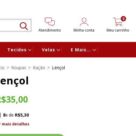
0
Atendimento
Minha conta
Meu carrinho
Tecidos
Velas
E Mais...
cio
>
Roupas
>
Ração
>
Lençol
ençol
R$35,00
8
x de
R$5,30
r mais detalhes