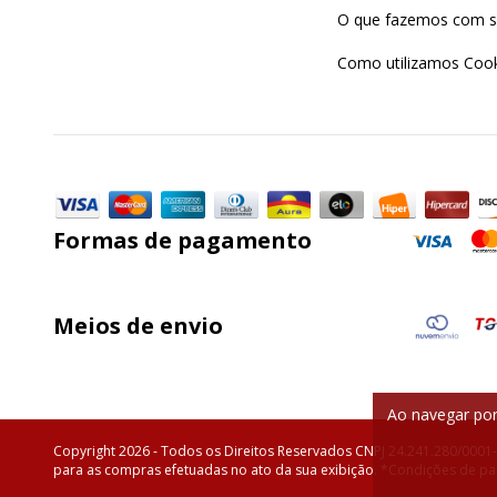
O que fazemos com s
Como utilizamos Cook
Formas de pagamento
Meios de envio
Ao navegar por
Copyright 2026 - Todos os Direitos Reservados CNPJ 24.241.280/0001
para as compras efetuadas no ato da sua exibição. *Condições de pag