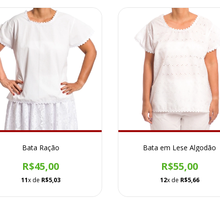
Bata Ração
Bata em Lese Algodão
R$45,00
R$55,00
11
x de
R$5,03
12
x de
R$5,66