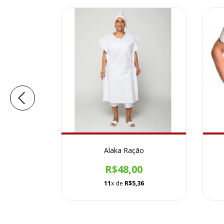
da
Alaka Ração
0
R$48,00
6
11
x de
R$5,36