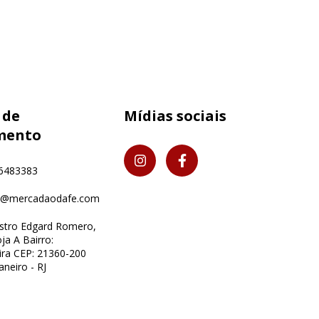
 de
Mídias sociais
mento
6483383
o@mercadaodafe.com
istro Edgard Romero,
ja A Bairro:
ra CEP: 21360-200
aneiro - RJ