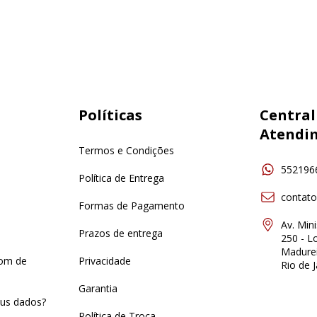
Políticas
Central
Atendi
Termos e Condições
552196
Política de Entrega
contat
Formas de Pagamento
Av. Min
Prazos de entrega
250 - Lo
Madurei
pom de
Privacidade
Rio de J
Garantia
us dados?
Política de Troca