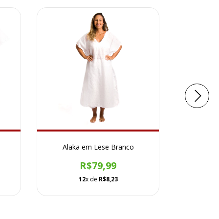
Alaka em Lese Branco
Conjunto
R$79,99
12
x de
R$8,23
1