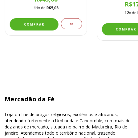
R$17
11
x de
R$5,03
12
x de
COMPRAR
COMPRAR
Mercadão da Fé
Loja on-line de artigos religiosos, exotéricos e africanos,
atendendo fortemente a Umbanda e Candomblé, com mais de
dez anos de mercado, situada no bairro de Madureira, Rio de
janeiro. Atendemos todo o território nacional, trazendo