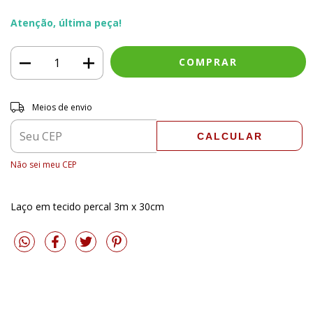
Atenção, última peça!
Entregas para o CEP:
ALTERAR CEP
Meios de envio
CALCULAR
Não sei meu CEP
Laço em tecido percal 3m x 30cm