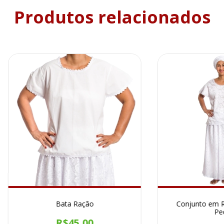
Produtos relacionados
Bata Ração
Conjunto em R
Pe
R$45,00