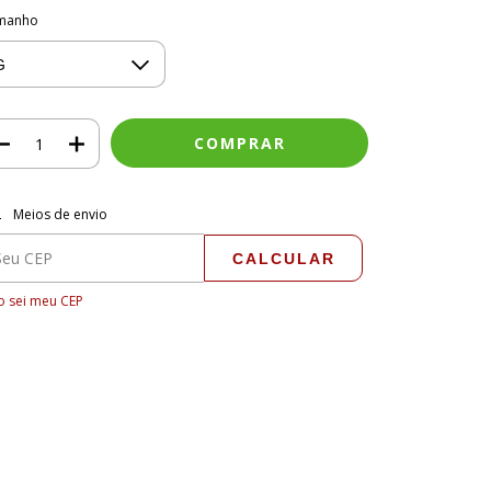
manho
regas para o CEP:
ALTERAR CEP
Meios de envio
CALCULAR
 sei meu CEP