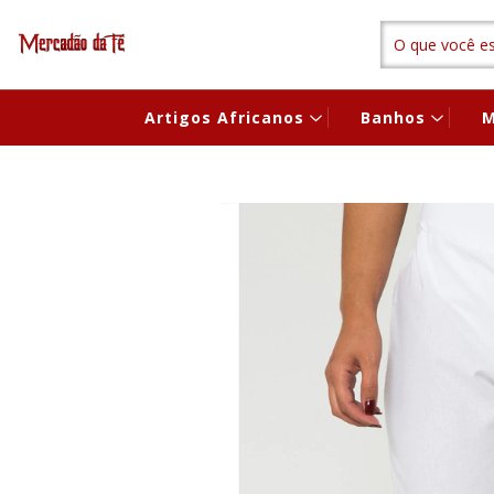
Artigos Africanos
Banhos
M