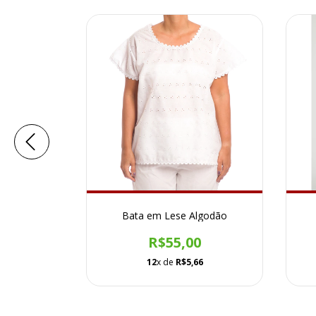
 algodão
Bata em Lese Algodão
ças
R$55,00
0
12
x de
R$5,66
00