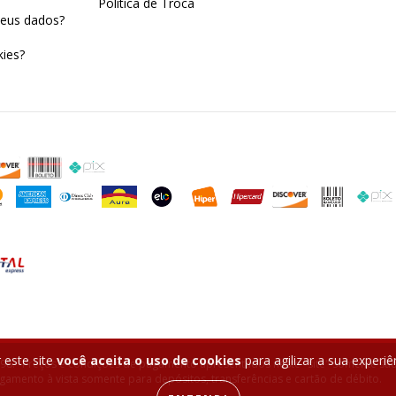
Política de Troca
eus dados?
ies?
 este site
você aceita o uso de cookies
para agilizar a sua experi
-98. "Preços e condições de pagamento apresentados neste "site" somente são
amento à vista somente para depósitos, transferências e cartão de débito.