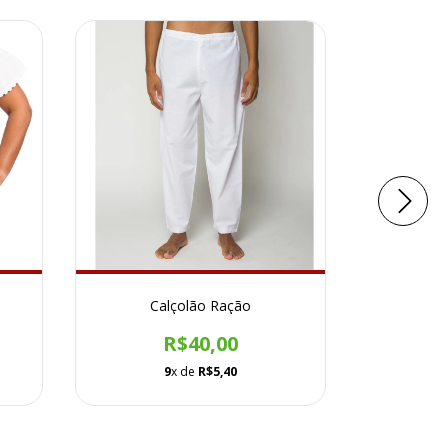
Calçolão Ração
Conjunto
R$40,00
9
x de
R$5,40
1