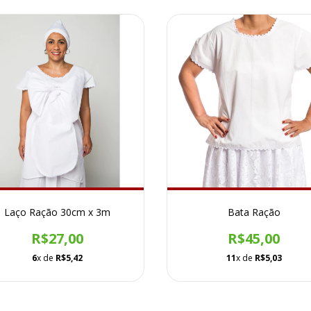
Laço Ração 30cm x 3m
Bata Ração
R$27,00
R$45,00
6
x de
R$5,42
11
x de
R$5,03