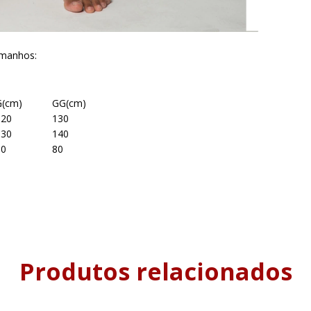
tamanhos:
G(cm)
GG(cm)
120
130
130
140
80
80
Produtos relacionados