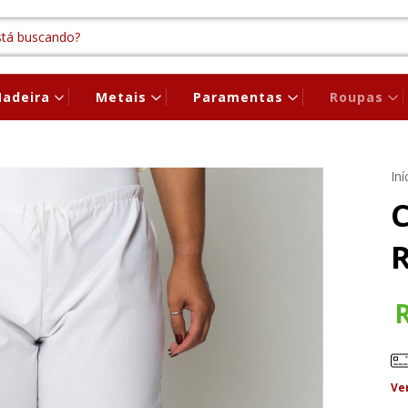
adeira
Metais
Paramentas
Roupas
Iní
C
Ve