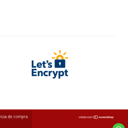
ência de compra.
 válidos