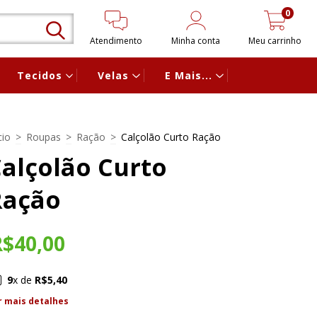
0
Atendimento
Minha conta
Meu carrinho
Tecidos
Velas
E Mais...
cio
>
Roupas
>
Ração
>
Calçolão Curto Ração
alçolão Curto
Ração
R$40,00
9
x de
R$5,40
r mais detalhes