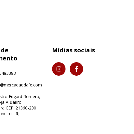
 de
Mídias sociais
mento
6483383
o@mercadaodafe.com
istro Edgard Romero,
ja A Bairro:
ra CEP: 21360-200
aneiro - RJ