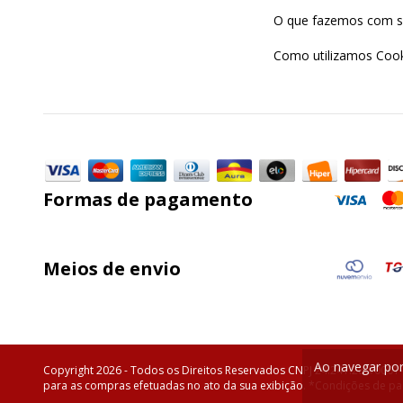
O que fazemos com s
Como utilizamos Cook
Formas de pagamento
Meios de envio
Ao navegar por
Copyright 2026 - Todos os Direitos Reservados CNPJ 24.241.280/0001
para as compras efetuadas no ato da sua exibição. *Condições de pag