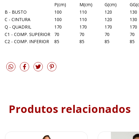
P(cm)
M(cm)
G(cm)
GG(
B - BUSTO
100
110
120
130
C - CINTURA
100
110
120
130
Q - QUADRIL
170
170
170
170
C1 - COMP. SUPERIOR
70
70
70
70
C2 - COMP. INFERIOR
85
85
85
85
Produtos relacionados