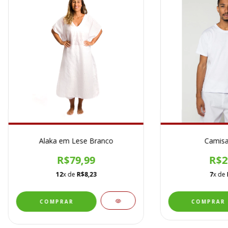
Alaka em Lese Branco
Camisa
R$79,99
R$2
12
x de
R$8,23
7
x de
COMPRAR