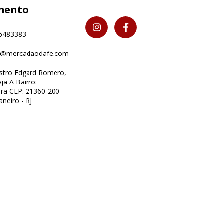
mento
6483383
o@mercadaodafe.com
istro Edgard Romero,
ja A Bairro:
ra CEP: 21360-200
aneiro - RJ