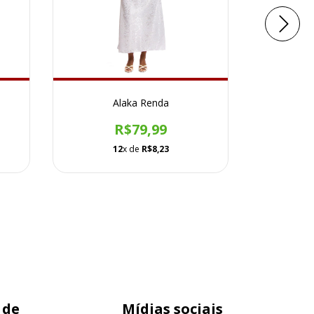
Alaka Renda
Alaka
R$79,99
12
x de
R$8,23
 de
Mídias sociais