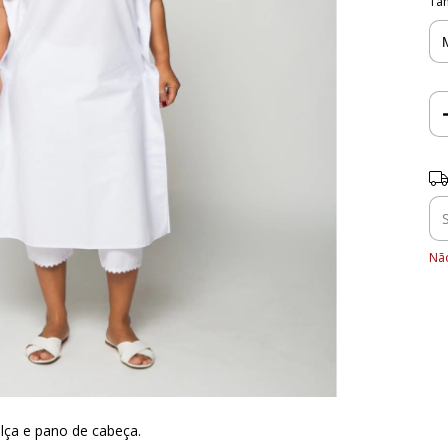
Ta
Ent
Não
lça e pano de cabeça.