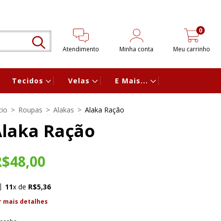
0
Atendimento
Minha conta
Meu carrinho
Tecidos
Velas
E Mais...
cio
>
Roupas
>
Alakas
>
Alaka Ração
Alaka Ração
R$48,00
11
x de
R$5,36
r mais detalhes