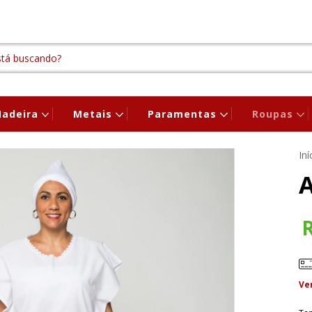
adeira
Metais
Paramentas
Roupas
Iní
Ve