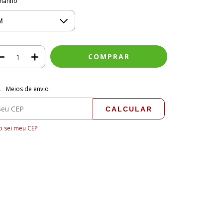
manho
regas para o CEP:
ALTERAR CEP
Meios de envio
CALCULAR
 sei meu CEP