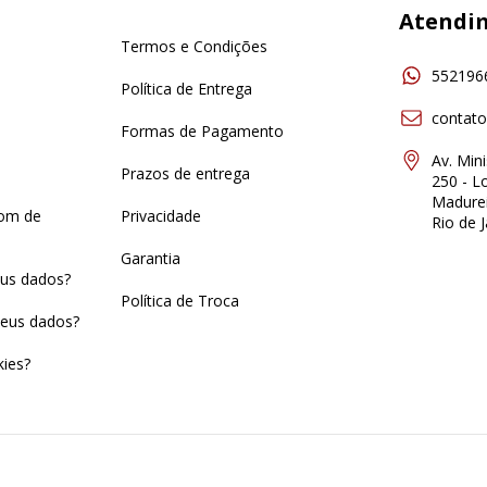
Atendi
Termos e Condições
552196
Política de Entrega
contat
Formas de Pagamento
Av. Min
Prazos de entrega
250 - Lo
Madurei
pom de
Privacidade
Rio de J
Garantia
us dados?
Política de Troca
eus dados?
ies?