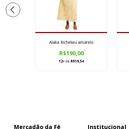
branco
Alaka Richelieu amarelo
0
R$190,00
54
12
x de
R$19,54
Mercadão da Fé
Institucional