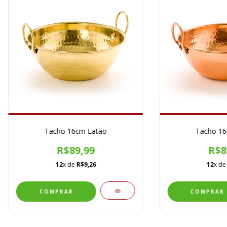
Tacho 16cm Latão
Tacho 16
R$89,99
R$8
12
x de
R$9,26
12
x d