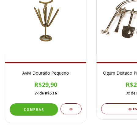
Avivi Dourado Pequeno
Ogum Deitado P
R$29,90
R$2
7
x de
R$5,16
7
x de
E