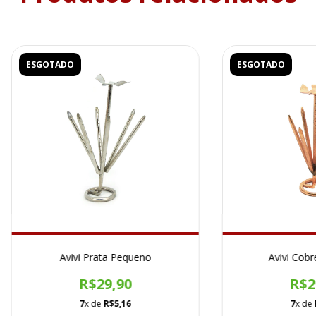
ESGOTADO
ESGOTADO
Avivi Prata Pequeno
Avivi Cob
R$29,90
R$2
7
x de
R$5,16
7
x de