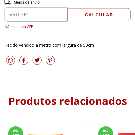
Entregas para o CEP:
ALTERAR CEP
Meios de envio
CALCULAR
Não sei meu CEP
Tecido vendido a metro com largura de 50cm
Produtos relacionados
8
%
8
%