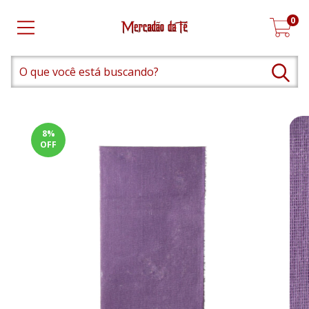
0
8
%
OFF