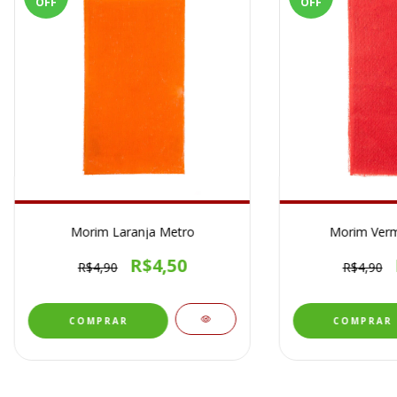
OFF
OFF
Morim Laranja Metro
Morim Verm
R$4,50
R$4,90
R$4,90