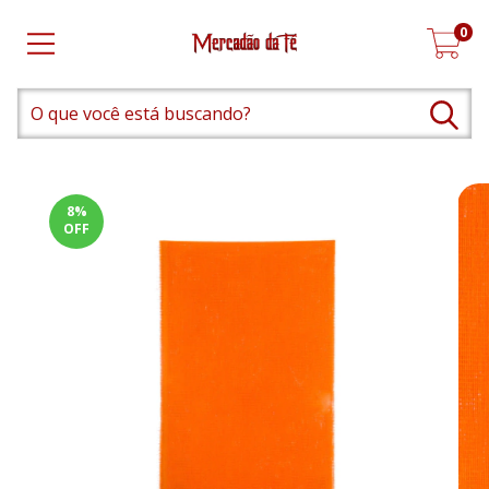
0
8
%
OFF