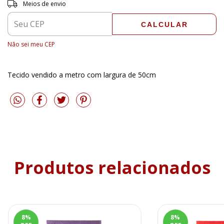
Entregas para o CEP:
ALTERAR CEP
Meios de envio
CALCULAR
Não sei meu CEP
Tecido vendido a metro com largura de 50cm
Produtos relacionados
8
%
8
%