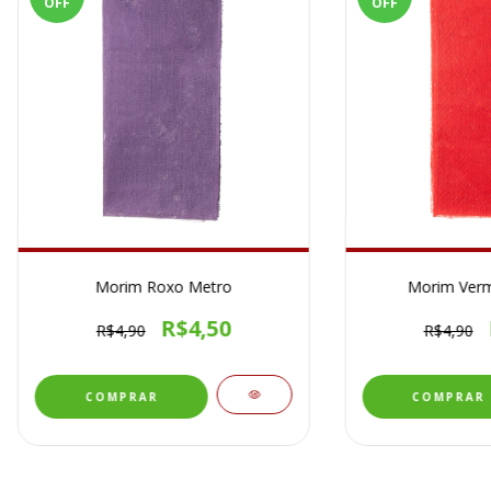
OFF
OFF
Morim Roxo Metro
Morim Verm
R$4,50
R$4,90
R$4,90