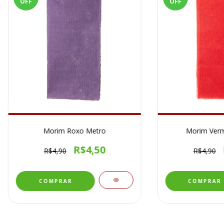
OFF
OFF
Morim Roxo Metro
Morim Verm
R$4,50
R$4,90
R$4,90