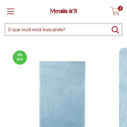
0
8
%
OFF