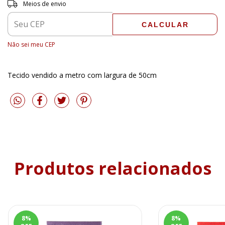
Entregas para o CEP:
ALTERAR CEP
Meios de envio
CALCULAR
Não sei meu CEP
Tecido vendido a metro com largura de 50cm
Produtos relacionados
8
%
8
%