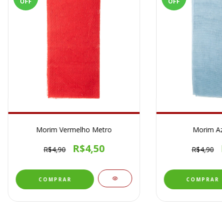
OFF
OFF
Morim Vermelho Metro
Morim Az
R$4,50
R$4,90
R$4,90