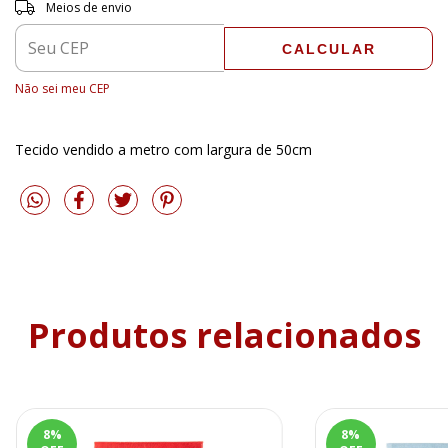
Entregas para o CEP:
ALTERAR CEP
Meios de envio
CALCULAR
Não sei meu CEP
Tecido vendido a metro com largura de 50cm
Produtos relacionados
8
%
8
%