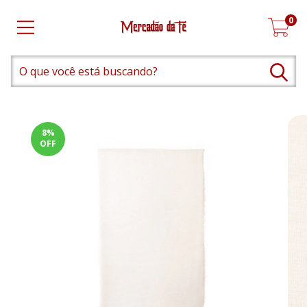
0
8
%
OFF