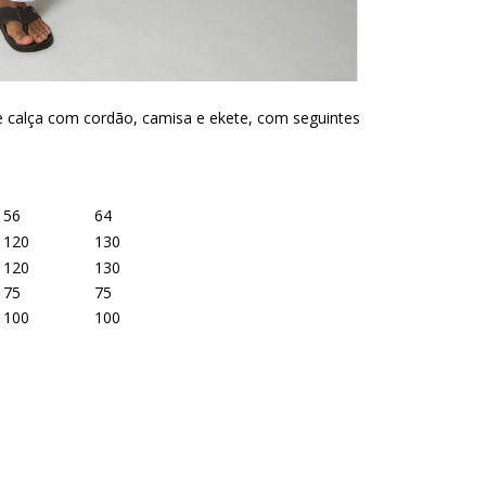
 calça com cordão, camisa e ekete, com seguintes
56
64
120
130
120
130
75
75
100
100