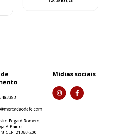
12
x de
R$8,23
1
 de
Mídias sociais
mento
6483383
o@mercadaodafe.com
istro Edgard Romero,
ja A Bairro:
ra CEP: 21360-200