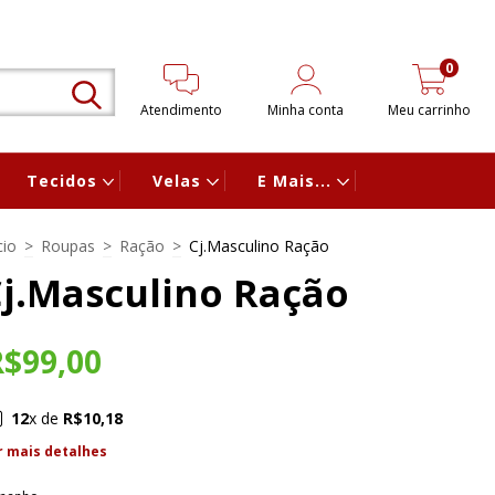
0
Atendimento
Minha conta
Meu carrinho
Tecidos
Velas
E Mais...
cio
>
Roupas
>
Ração
>
Cj.Masculino Ração
j.Masculino Ração
R$99,00
12
x de
R$10,18
r mais detalhes