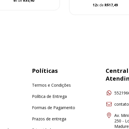
9
x de
R$5,40
12
x de
R$17,49
Políticas
Central
Atendi
Termos e Condições
552196
Política de Entrega
contat
Formas de Pagamento
Av. Min
Prazos de entrega
250 - Lo
Madurei