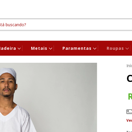
adeira
Metais
Paramentas
Roupas
Iní
C
Ve