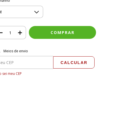
manho
regas para o CEP:
ALTERAR CEP
Meios de envio
CALCULAR
 sei meu CEP