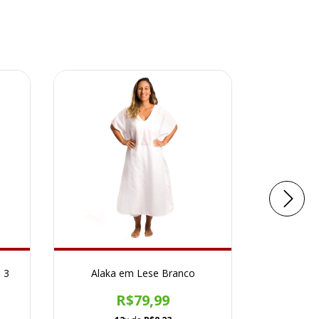
 3
Alaka em Lese Branco
Cj.Fem
R$79,99