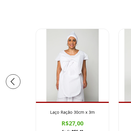
ha
Laço Ração 30cm x 3m
0
R$27,00