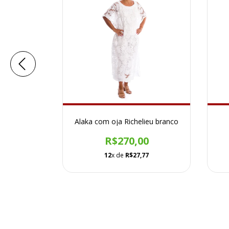
a
Alaka com oja Richelieu branco
9
R$270,00
3
12
x de
R$27,77