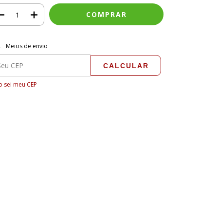
regas para o CEP:
ALTERAR CEP
Meios de envio
CALCULAR
 sei meu CEP