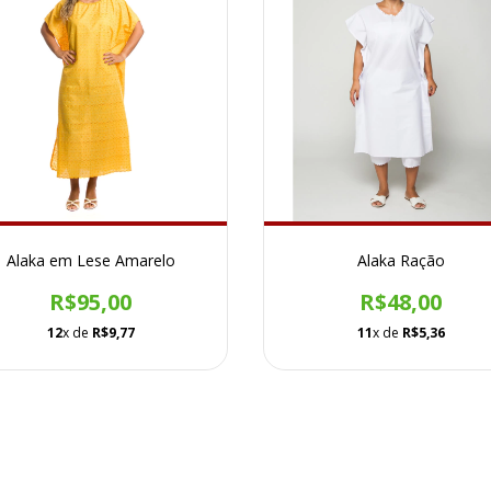
Alaka em Lese Amarelo
Alaka Ração
R$95,00
R$48,00
12
x de
R$9,77
11
x de
R$5,36