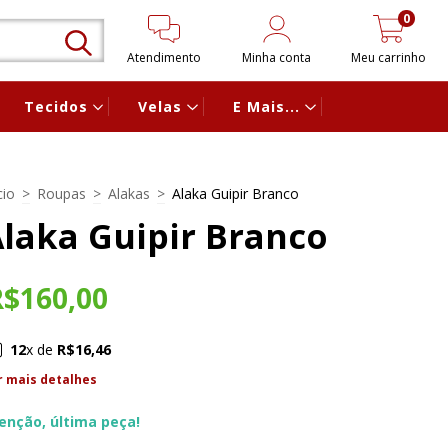
0
Atendimento
Minha conta
Meu carrinho
Tecidos
Velas
E Mais...
cio
>
Roupas
>
Alakas
>
Alaka Guipir Branco
laka Guipir Branco
R$160,00
12
x de
R$16,46
r mais detalhes
enção, última peça!