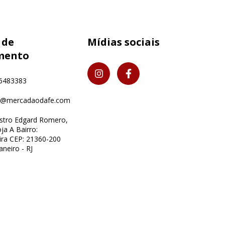
 de
Mídias sociais
mento
6483383
o@mercadaodafe.com
istro Edgard Romero,
ja A Bairro:
ra CEP: 21360-200
aneiro - RJ