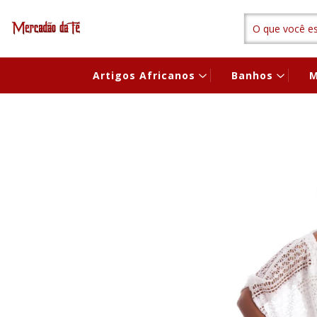
Artigos Africanos
Banhos
M