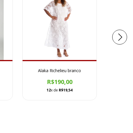
Alaka Richelieu branco
Alaka 
R$190,00
12
x de
R$19,54
1