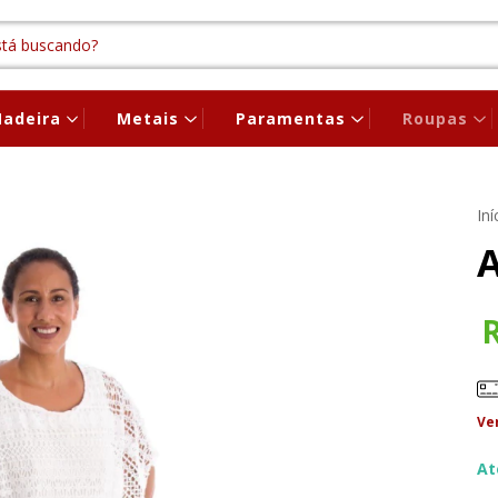
adeira
Metais
Paramentas
Roupas
Iní
A
Ve
At