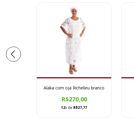
ranco
Alaka com oja Richelieu branco
0
R$270,00
46
12
x de
R$27,77