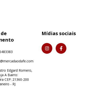
 de
Mídias sociais
mento
6483383
o@mercadaodafe.com
istro Edgard Romero,
ja A Bairro:
ra CEP: 21360-200
aneiro - RJ