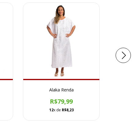
Alaka Renda
Alaka
R$79,99
12
x de
R$8,23