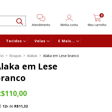
0
Atendimento
Minha conta
Meu carrinho
Tecidos
Velas
E Mais...
cio
>
Roupas
>
Alakas
>
Alaka em Lese branco
Alaka em Lese
branco
R$110,00
12
x de
R$11,32