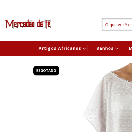
Artigos Africanos
Banhos
M
ESGOTADO