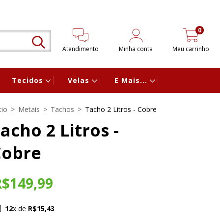
0
Atendimento
Minha conta
Meu carrinho
Tecidos
Velas
E Mais...
cio
>
Metais
>
Tachos
>
Tacho 2 Litros - Cobre
acho 2 Litros -
Cobre
R$149,99
12
x de
R$15,43