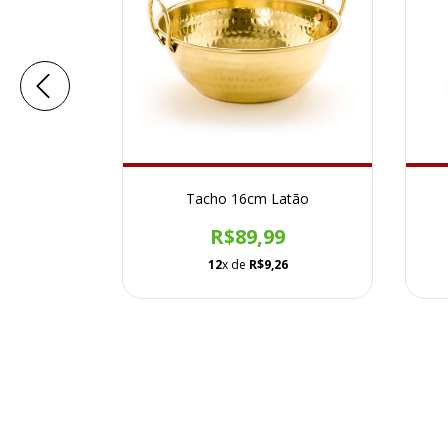
 Latão
Tacho 16cm Latão
9
R$89,99
54
12
x de
R$9,26