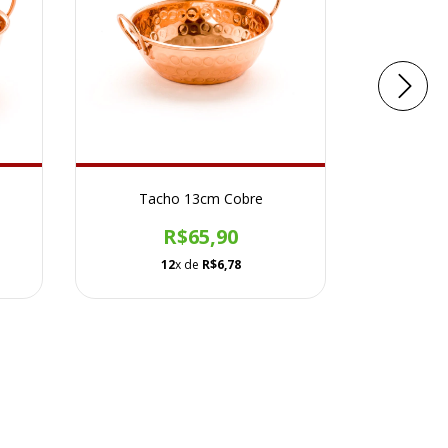
Tacho 13cm Cobre
Tacho
R$65,90
12
x de
R$6,78
1