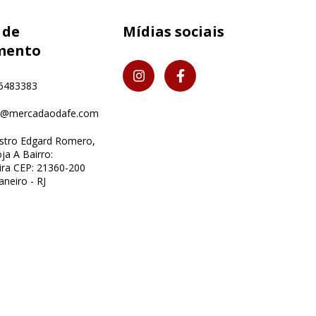
 de
Mídias sociais
mento
6483383
o@mercadaodafe.com
istro Edgard Romero,
ja A Bairro:
ra CEP: 21360-200
aneiro - RJ