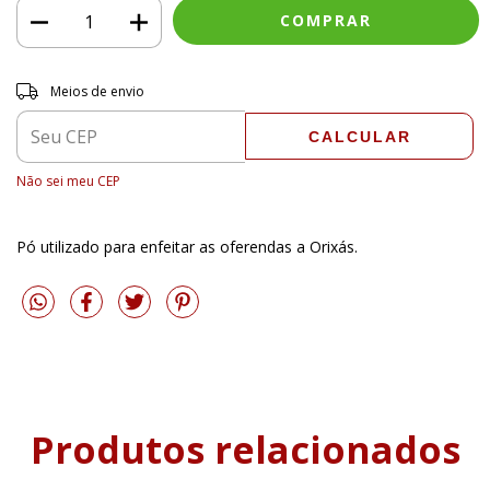
Entregas para o CEP:
ALTERAR CEP
Meios de envio
CALCULAR
Não sei meu CEP
Pó utilizado para enfeitar as oferendas a Orixás.
Produtos relacionados