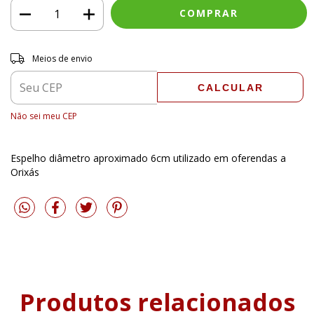
Entregas para o CEP:
ALTERAR CEP
Meios de envio
CALCULAR
Não sei meu CEP
Espelho diâmetro aproximado 6cm utilizado em oferendas a
Orixás
Produtos relacionados