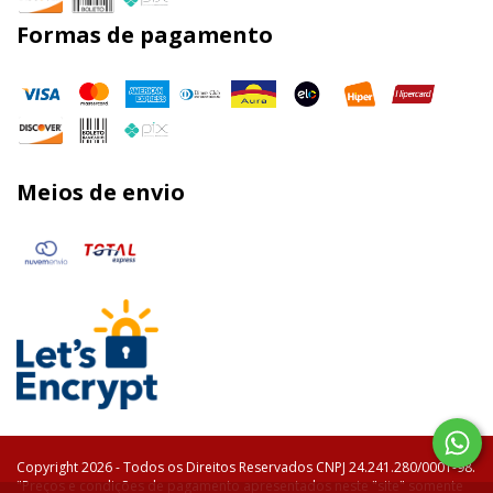
Formas de pagamento
Meios de envio
Copyright 2026 - Todos os Direitos Reservados CNPJ 24.241.280/0001-98.
"Preços e condições de pagamento apresentados neste "site" somente