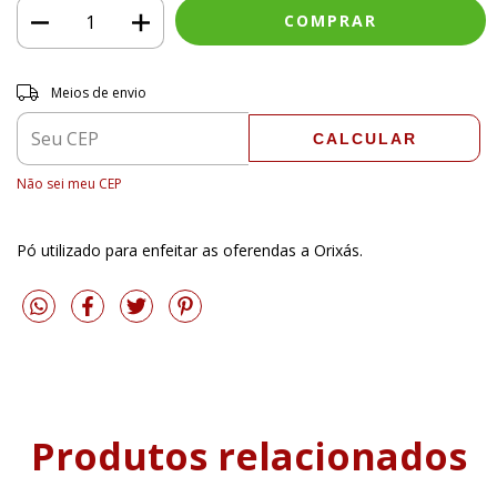
Entregas para o CEP:
ALTERAR CEP
Meios de envio
CALCULAR
Não sei meu CEP
Pó utilizado para enfeitar as oferendas a Orixás.
Produtos relacionados