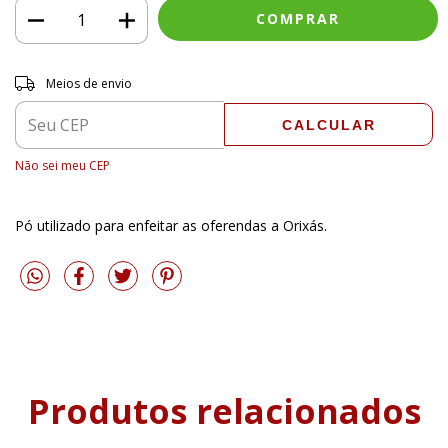
Entregas para o CEP:
ALTERAR CEP
Meios de envio
CALCULAR
Não sei meu CEP
Pó utilizado para enfeitar as oferendas a Orixás.
Produtos relacionados