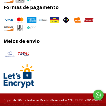
Formas de pagamento
Meios de envio
Copyright 2026 - Todos os Direitos Reservados CNPJ 24.241.280/0001-98.
"Preços e condições de pagamento apresentados neste "site" somente