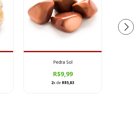
Pedra Sol
Pedr
R$9,99
2
x de
R$5,83