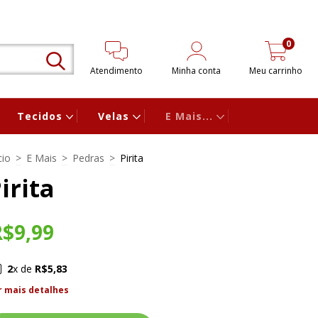
0
Atendimento
Minha conta
Meu carrinho
Tecidos
Velas
E Mais...
cio
>
E Mais
>
Pedras
>
Pirita
irita
R$9,99
2
x de
R$5,83
r mais detalhes