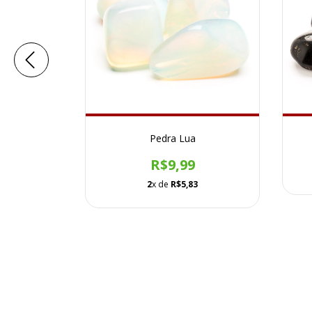
Azul
Pedra Lua
R$9,99
2
x de
R$5,83