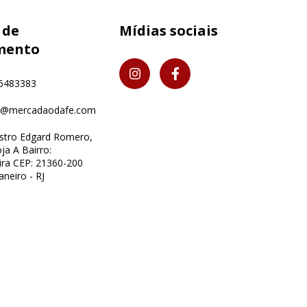
 de
Mídias sociais
mento
6483383
o@mercadaodafe.com
istro Edgard Romero,
ja A Bairro:
ra CEP: 21360-200
aneiro - RJ