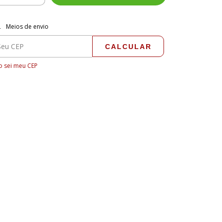
regas para o CEP:
ALTERAR CEP
Meios de envio
CALCULAR
 sei meu CEP