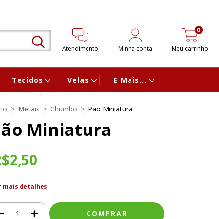
0
Atendimento
Minha conta
Meu carrinho
Tecidos
Velas
E Mais...
cio
>
Metais
>
Chumbo
>
Pão Miniatura
ão Miniatura
R$2,50
r mais detalhes