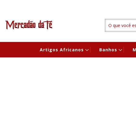
Artigos Africanos
Banhos
M