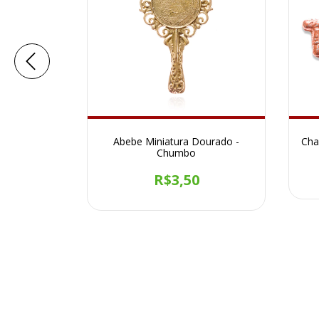
ateada -
Abebe Miniatura Dourado -
Cha
Chumbo
R$3,50