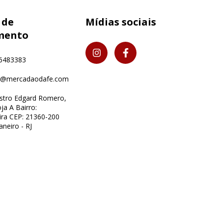
 de
Mídias sociais
mento
6483383
o@mercadaodafe.com
istro Edgard Romero,
ja A Bairro:
ra CEP: 21360-200
aneiro - RJ