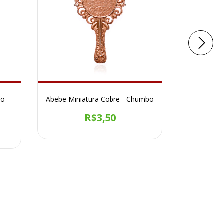
bo
Abebe Miniatura Cobre - Chumbo
Adaga M
R$3,50