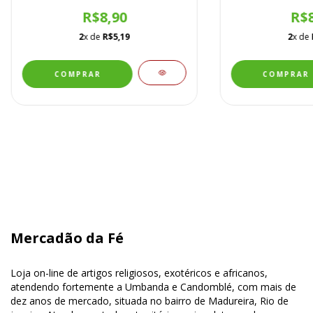
R$8,90
R$8
2
x de
R$5,19
2
x de
Mercadão da Fé
Loja on-line de artigos religiosos, exotéricos e africanos,
atendendo fortemente a Umbanda e Candomblé, com mais de
dez anos de mercado, situada no bairro de Madureira, Rio de