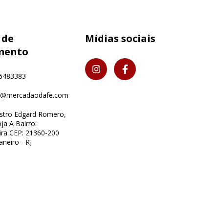
 de
Mídias sociais
mento
6483383
o@mercadaodafe.com
istro Edgard Romero,
ja A Bairro:
ra CEP: 21360-200
aneiro - RJ