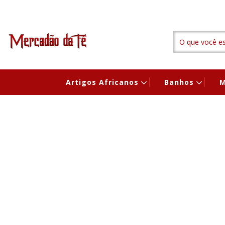
Artigos Africanos
Banhos
M