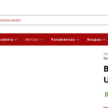
adeira
Metais
Paramentas
Roupas
Iní
Bú
Ve