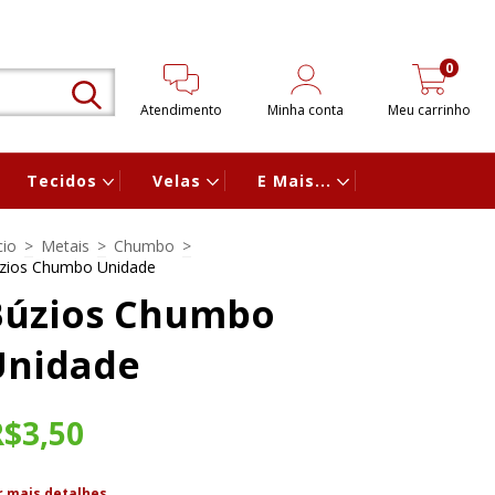
0
Atendimento
Minha conta
Meu carrinho
Tecidos
Velas
E Mais...
cio
>
Metais
>
Chumbo
>
zios Chumbo Unidade
Búzios Chumbo
Unidade
R$3,50
r mais detalhes