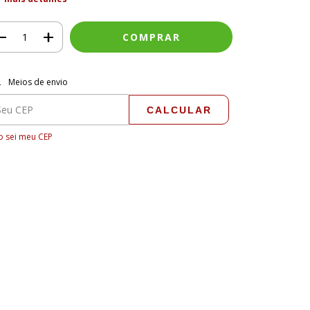
regas para o CEP:
ALTERAR CEP
Meios de envio
CALCULAR
 sei meu CEP