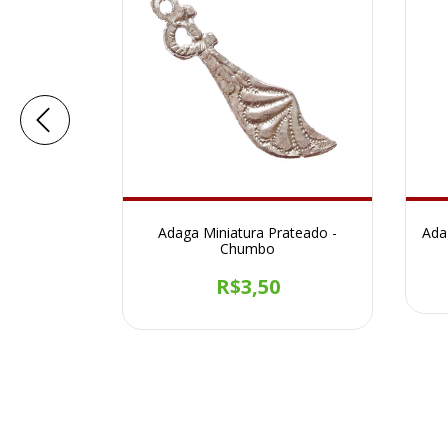
- Chumbo
Adaga Miniatura Prateado -
Ada
Chumbo
R$3,50
9