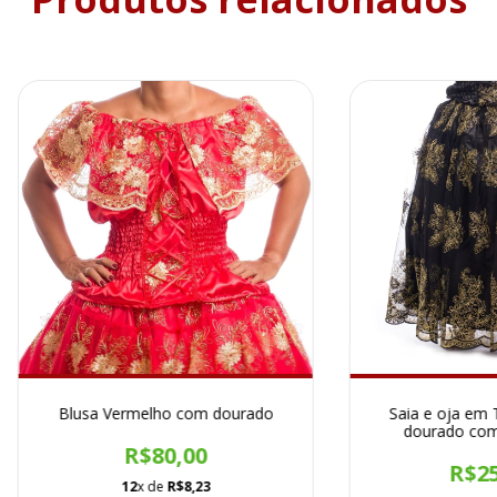
Blusa Vermelho com dourado
Saia e oja em 
dourado com
R$80,00
R$25
12
x de
R$8,23