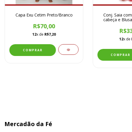
Capa Exu Cetim Preto/Branco
Conj. Saia com
cabeça e Blusa
R$70,00
R$33
12
x de
R$7,20
12
x de
Mercadão da Fé