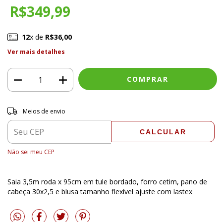
R$349,99
12
x de
R$36,00
Ver mais detalhes
Entregas para o CEP:
ALTERAR CEP
Meios de envio
CALCULAR
Não sei meu CEP
Saia 3,5m roda x 95cm em tule bordado, forro cetim, pano de
cabeça 30x2,5 e blusa tamanho flexível ajuste com lastex