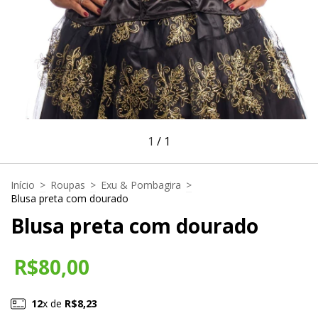
1
/
1
Início
>
Roupas
>
Exu & Pombagira
>
Blusa preta com dourado
Blusa preta com dourado
R$80,00
12
x de
R$8,23