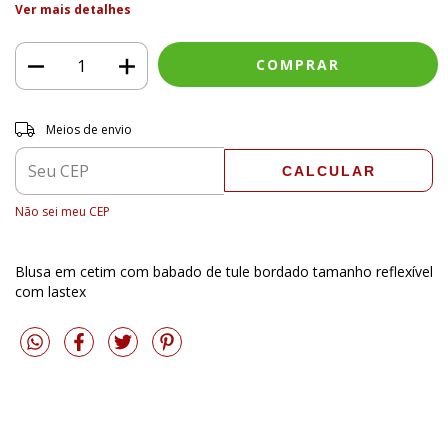
Ver mais detalhes
Entregas para o CEP:
ALTERAR CEP
Meios de envio
CALCULAR
Não sei meu CEP
Blusa em cetim com babado de tule bordado tamanho reflexível
com lastex