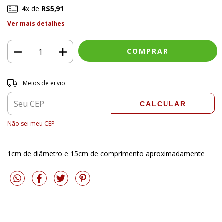
4
x de
R$5,91
Ver mais detalhes
Entregas para o CEP:
ALTERAR CEP
Meios de envio
CALCULAR
Não sei meu CEP
1cm de diâmetro e 15cm de comprimento aproximadamente