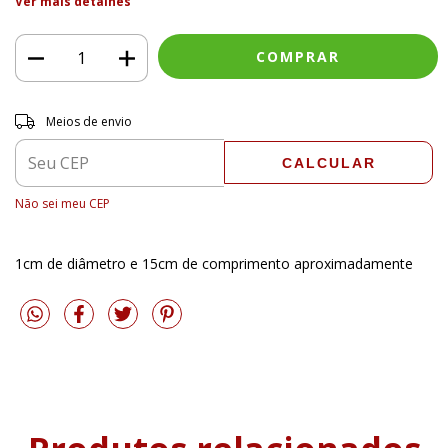
Ver mais detalhes
Entregas para o CEP:
ALTERAR CEP
Meios de envio
CALCULAR
Não sei meu CEP
1cm de diâmetro e 15cm de comprimento aproximadamente