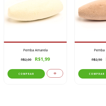
Pemba Amarela
Pemba 
R$1,99
R$2,00
R$2,50