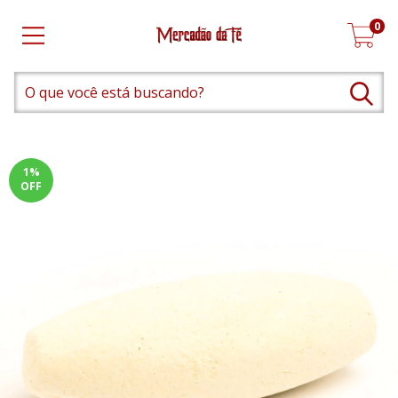
0
1
%
OFF