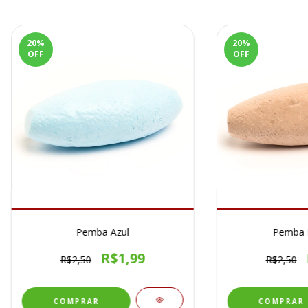
20
%
20
%
OFF
OFF
Pemba Azul
Pemba 
R$1,99
R$2,50
R$2,50