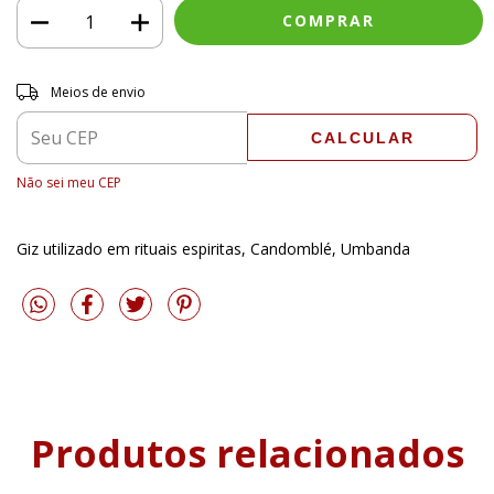
Entregas para o CEP:
ALTERAR CEP
Meios de envio
CALCULAR
Não sei meu CEP
Giz utilizado em rituais espiritas, Candomblé, Umbanda
Produtos relacionados