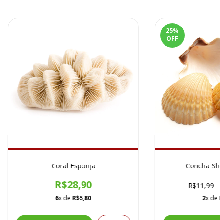
25
%
OFF
Coral Esponja
Concha She
R$28,90
R$11,99
6
x de
R$5,80
2
x de