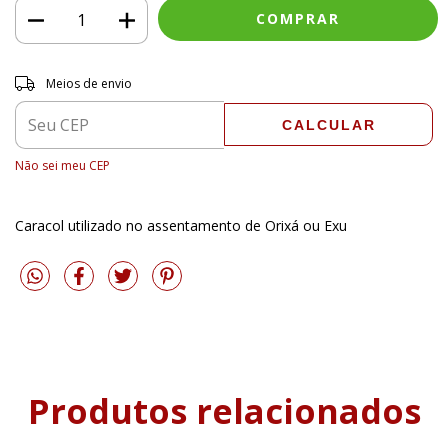
Entregas para o CEP:
ALTERAR CEP
Meios de envio
CALCULAR
Não sei meu CEP
Caracol utilizado no assentamento de Orixá ou Exu
Produtos relacionados