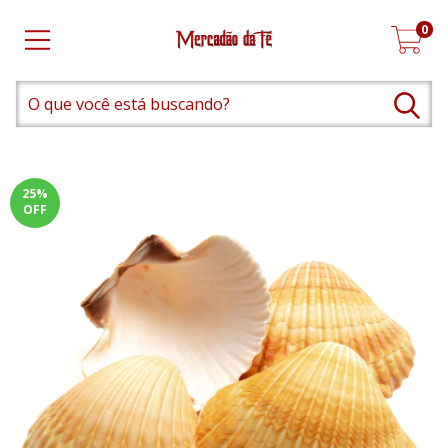
0
25
%
OFF