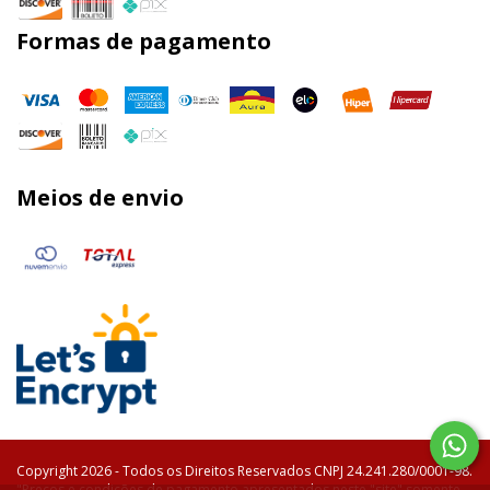
Formas de pagamento
Meios de envio
Copyright 2026 - Todos os Direitos Reservados CNPJ 24.241.280/0001-98.
"Preços e condições de pagamento apresentados neste "site" somente