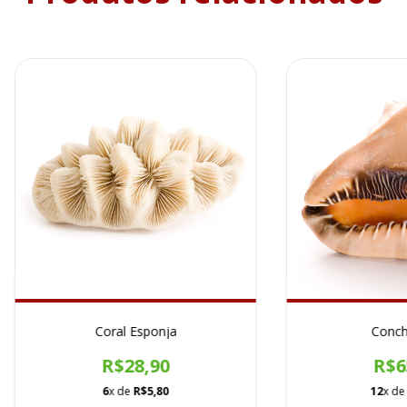
Coral Esponja
Conch
R$28,90
R$6
6
x de
R$5,80
12
x d