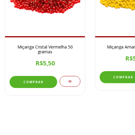
Miçanga Cristal Vermelha 50
Miçanga Amar
gramas
R$5
R$5,50