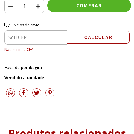
Entregas para o CEP:
ALTERAR CEP
Meios de envio
CALCULAR
Não sei meu CEP
Fava de pombagira
Vendido a unidade
Produtos relacionados