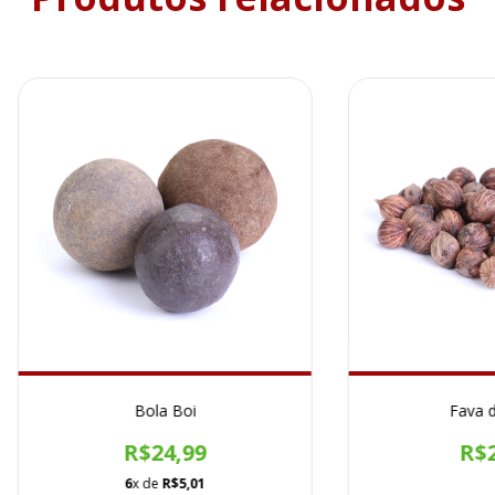
Bola Boi
Fava d
R$24,99
R$2
6
x de
R$5,01