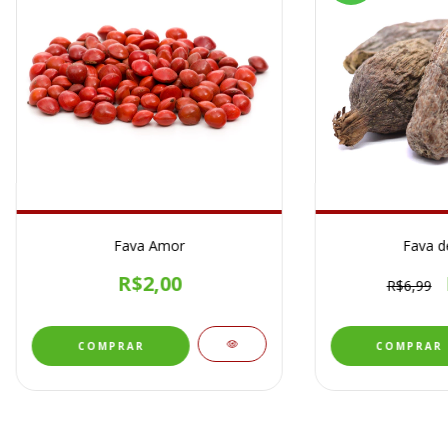
Fava Amor
Fava d
R$2,00
R$6,99