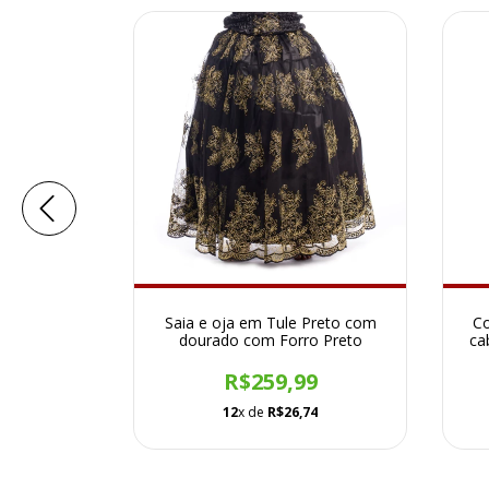
to/Branco
Saia e oja em Tule Preto com
Co
dourado com Forro Preto
ca
0
R$259,99
0
12
x de
R$26,74