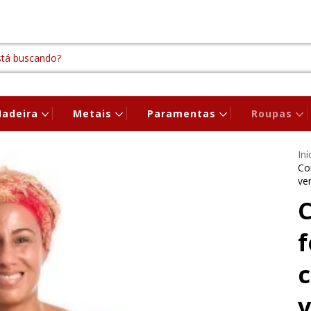
adeira
Metais
Paramentas
Roupas
Iní
Co
ve
C
f
c