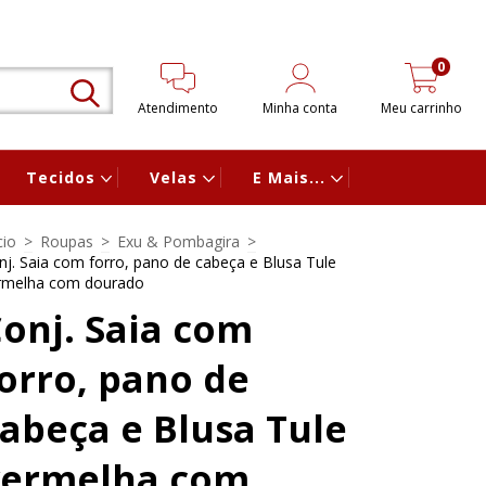
0
Atendimento
Minha conta
Meu carrinho
Tecidos
Velas
E Mais...
cio
>
Roupas
>
Exu & Pombagira
>
nj. Saia com forro, pano de cabeça e Blusa Tule
rmelha com dourado
onj. Saia com
orro, pano de
abeça e Blusa Tule
vermelha com