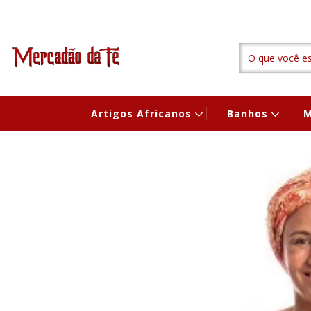
Artigos Africanos
Banhos
M