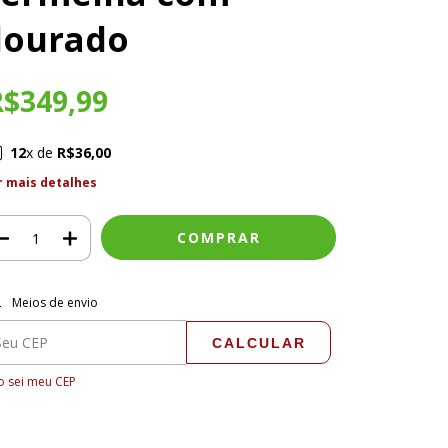
dourado
R$349,99
12
x de
R$36,00
r mais detalhes
regas para o CEP:
ALTERAR CEP
Meios de envio
CALCULAR
 sei meu CEP