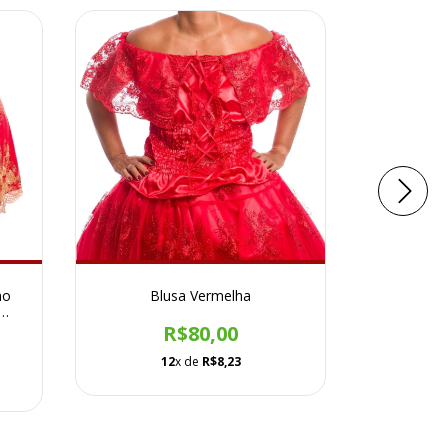
ho
Blusa Vermelha
Saia e o
com 
R$80,00
12
x de
R$8,23
1