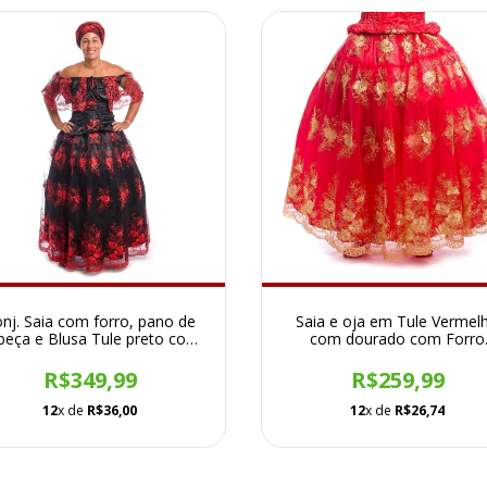
nj. Saia com forro, pano de
Saia e oja em Tule Vermel
beça e Blusa Tule preto com
com dourado com Forro
vermelho
Vermelho
R$349,99
R$259,99
12
x de
R$36,00
12
x de
R$26,74