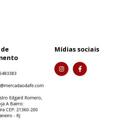
 de
Mídias sociais
mento
6483383
o@mercadaodafe.com
istro Edgard Romero,
ja A Bairro:
ra CEP: 21360-200
aneiro - RJ