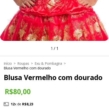
1
/
1
Início
>
Roupas
>
Exu & Pombagira
>
Blusa Vermelho com dourado
Blusa Vermelho com dourado
R$80,00
12
x de
R$8,23