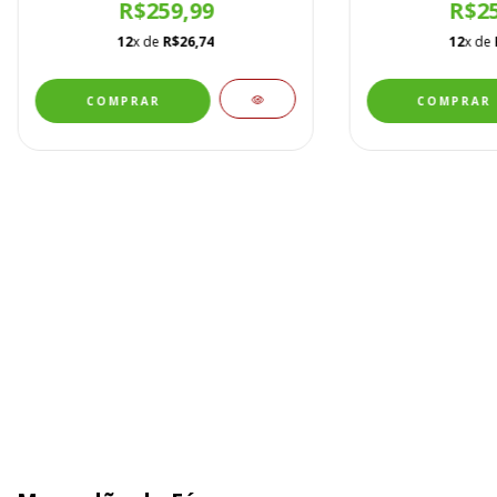
R$259,99
R$25
12
x de
R$26,74
12
x de