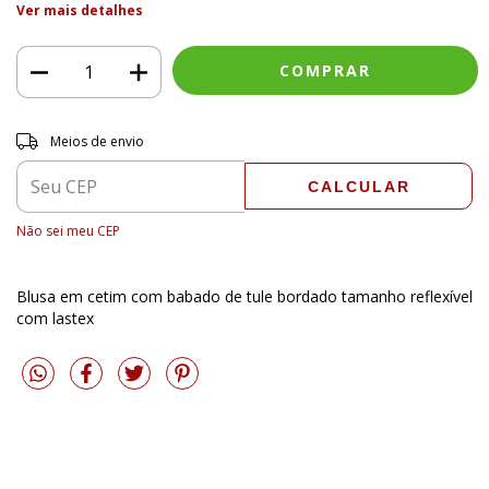
Ver mais detalhes
Entregas para o CEP:
ALTERAR CEP
Meios de envio
CALCULAR
Não sei meu CEP
Blusa em cetim com babado de tule bordado tamanho reflexível
com lastex