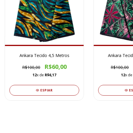
Ankara Tecido 4,5 Metros
Ankara Tecid
R$60,00
R$100,00
R$100,00
12
x de
R$6,17
12
x d
ESPIAR
E